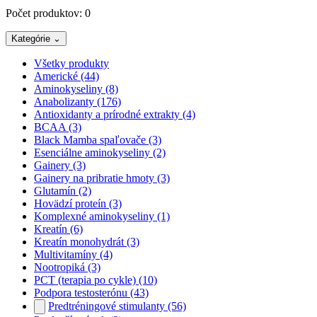
Počet produktov:
0
Kategórie
⌄
Všetky produkty
Americké
(44)
Aminokyseliny
(8)
Anabolizanty
(176)
Antioxidanty a prírodné extrakty
(4)
BCAA
(3)
Black Mamba spaľovače
(3)
Esenciálne aminokyseliny
(2)
Gainery
(3)
Gainery na pribratie hmoty
(3)
Glutamín
(2)
Hovädzí proteín
(3)
Komplexné aminokyseliny
(1)
Kreatín
(6)
Kreatín monohydrát
(3)
Multivitamíny
(4)
Nootropiká
(3)
PCT (terapia po cykle)
(10)
Podpora testosterónu
(43)
Predtréningové stimulanty
(56)