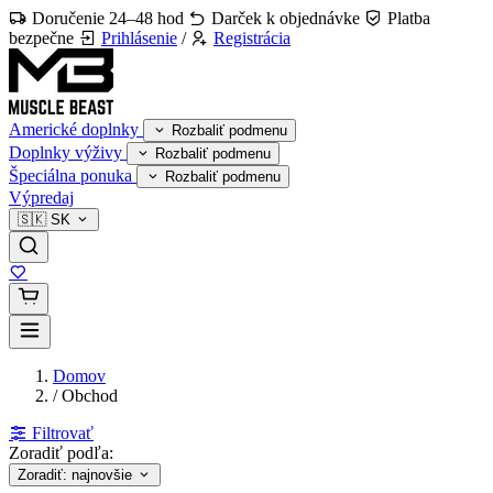
Doručenie 24–48 hod
Darček k objednávke
Platba
bezpečne
Prihlásenie
/
Registrácia
Americké doplnky
Rozbaliť podmenu
Doplnky výživy
Rozbaliť podmenu
Špeciálna ponuka
Rozbaliť podmenu
Výpredaj
🇸🇰
SK
Domov
/
Obchod
Filtrovať
Zoradiť podľa:
Zoradiť: najnovšie