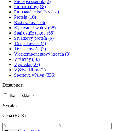
Pre lepší spánok
(2)
Prohormóny
(68)
Propagačné balíčky
(14)
Proteín
(10)
Rast svalov
(106)
Rýsovanie svalov
(68)
Spaľovače tukov
(66)
Srvátkový proteín
(6)
T5 spaľovače
(4)
T6 spaľovače
(3)
Viackomponentový kreatín
(3)
Vitamíny
(10)
Výpredaj
(27)
Výživa kĺbov
(1)
Športová výživa
(336)
Dostupnosť
Iba na sklade
Výrobca
Cena (EUR)